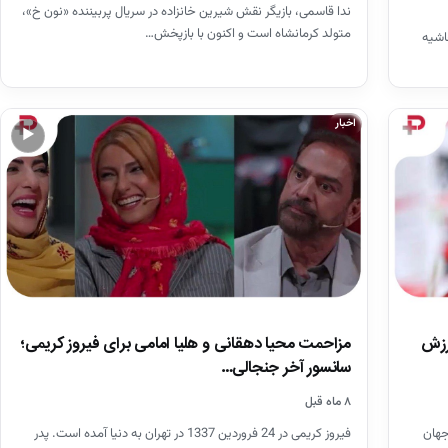
ندا قاسمی، بازیگر نقش شیرین خانزاده در سریال پربیننده «نون خ»،
متولد کرمانشاه است و اکنون با بازپخش…
اشیه
اخبار
▶
مزاحمت محیا دهقانی و هلیا امامی برای فیروز کریمی؛
ورزش
سانسور آخر جنجالی…
۸ ماه قبل
فیروز کریمی در 24 فروردین 1337 در تهران به دنیا آمده است. پدر
شم به جهان