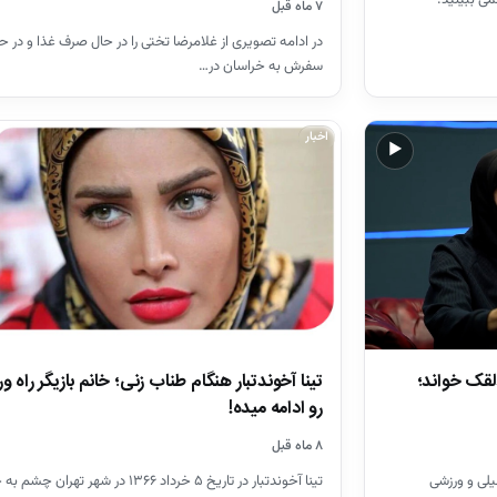
۷ ماه قبل
در ادامه تصویری از غلامرضا تختی را در حال صرف غذا و در ح
سفرش به خراسان در…
اخبار
▶
دلقک خواند؛
تینا آخوندتبار هنگام طناب زنی؛ خانم بازیگر راه 
رو ادامه میده!
۸ ماه قبل
لی و ورزشی
تینا آخوندتبار در تاریخ ۵ خرداد ۱۳۶۶ در شهر تهران چ