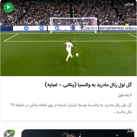
ورزشی
▶
گل اول رئال مادرید به والنسیا (پنالتی – امباپه)
۹ ماه قبل
گل اول رئال مادرید به والنسیا توسط کیلیان امباپه از روی نقطه پنالتی در دقیقه 19
رئال مادرید…
اخبار
▶