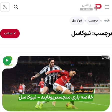
خانه
برچسب
نیوکاسل
برچسب:
نیوکاسل
۷ مطلب
ورزشی
▶