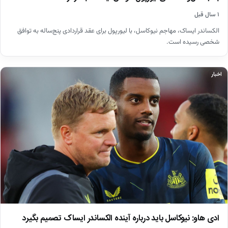
۱ سال قبل
الکساندر ایساک، مهاجم نیوکاسل، با لیورپول برای عقد قراردادی پنج‌ساله به توافق
شخصی رسیده است.
اخبار
ادی هاو: نیوکاسل باید درباره آینده الکساندر ایساک تصمیم بگیرد