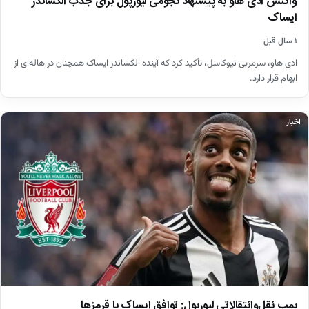
واکنش ادی هاو به پیشنهاد نجومی لیورپول برای جذب الکساندر
ایساک
۱ سال قبل
ادی هاو، سرمربی نیوکاسل، تأکید کرد که آینده الکساندر ایساک همچنان در هاله‌ای از
ابهام قرار دارد.
اخبار
بمب نقل‌وانتقالاتی لیورپول: توافق ایساک با قرمزها