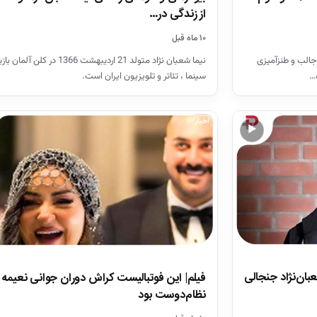
از زندگی در…
۱۰ ماه قبل
جالب و طنزآمیزی
نیما شعبان نژاد متولد 21 اردیبهشت 1366 در کلن آلمان
ه…
سینما ، تئاتر و تلویزیون ایران است.
اخبار
▶
عبان‌نژاد جنجالی
فیلم| این فوتبالیست کراش دوران جوانی نعیمه
نظام‌دوست بود