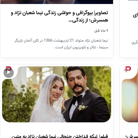
تصاویر| بیوگرافی و حواشی زندگی نیما شعبان نژاد و
ای
همسرش؛ از زندگی…
۹ ماه قبل
نیما شعبان نژاد متولد 21 اردیبهشت 1366 در کلن آلمان بازیگر
ان، بازیگری
سینما ، تئاتر و تلویزیون ایران است.
اخبار
▶
مسرش؛
فیلم| تیکه انداختن جنجالی نیما شعبان نژاد به متین