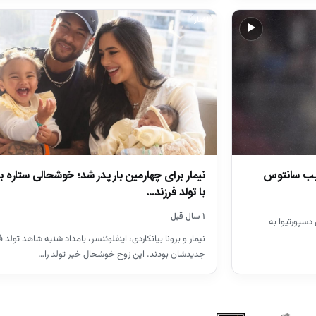
اخبار
▶
کیب سانتوس
نیمار برای چهارمین بار پدر شد؛ خوشحالی ستاره ب
با تولد فرزند…
۱ سال قبل
 نیمار با نتیجه ۳-۱ مقابل دسپورتیوا به
نیمار و برونا بیانکاردی، اینفلوئنسر، بامداد شنبه شاهد تولد ف
جدیدشان بودند. این زوج خوشحال خبر تولد را…