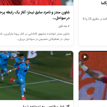
شاون مندز و نامزد سابق نیمار؛ آغاز یک رابطه پرح
در سواحل…
2 گل نیمار ستاره برزیلی سانتوس برابر واسکودوگاما در دقایق 25 و61
۷ ماه قبل
شاون مندز خواننده مشهور کانادایی در کنار برونا مارکزین، نا
نیمار، در تعطیلاتی صمیمی در سواحل برزیل…
اخبار
▶