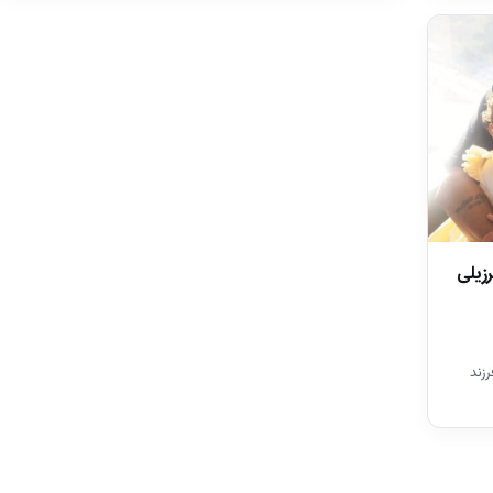
رزیلی
رزند