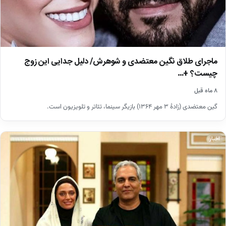
ماجرای طلاق نگین معتضدی و شوهرش/ دلیل جدایی این زوج
چیست؟ +…
۸ ماه قبل
گین معتضدی (زادهٔ ۳ مهر ۱۳۶۴) بازیگر سینما، تئاتر و تلویزیون است.
اخبار