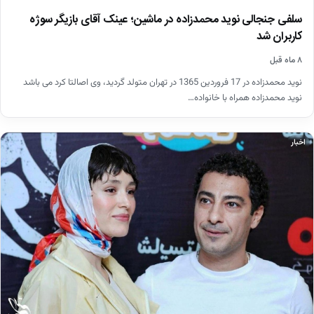
سلفی جنجالی نوید محمدزاده در ماشین؛ عینک آقای بازیگر سوژه
کاربران شد
۸ ماه قبل
نوید محمدزاده در 17 فروردین 1365 در تهران متولد گردید، وی اصالتا کرد می باشد
نوید محمدزاده همراه با خانواده…
اخبار