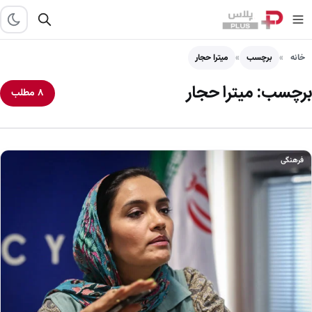
خانه
برچسب
میترا حجار
برچسب:
میترا حجار
۸ مطلب
فرهنگی