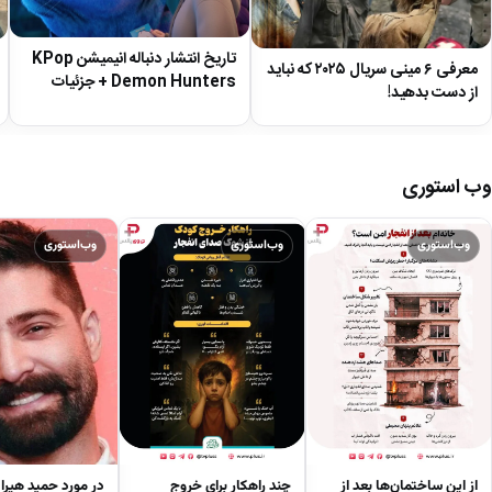
تاریخ انتشار دنباله‌ انیمیشن KPop
معرفی ۶ مینی سریال ۲۰۲۵ که نباید
Demon Hunters + جزئیات
از دست بدهید!
وب استوری
وب‌استوری
وب‌استوری
وب‌استوری
از این ساختمان‌ها بعد از
چند راهکار برای خروج
در مورد حمید هیرا