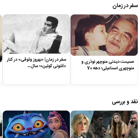
سفر در زمان
سفر در زمان| «بهروز وثوقی» در کنار
صمیمت دیدنی منوچهر نوذری و
«آنتونی کوئین»؛ سال…
منوچهری اسماعیلی؛ دهه 70
نقد و بررسی