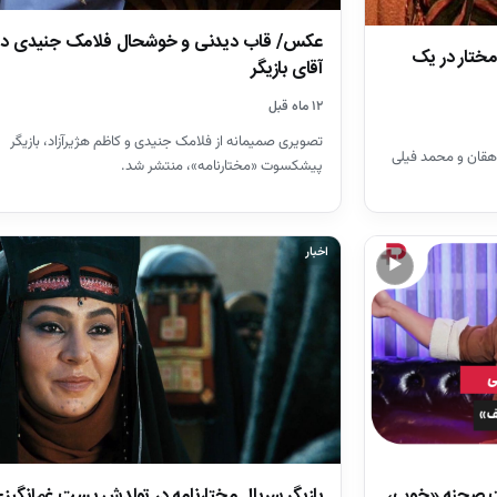
عکس/ قاب دیدنی و خوشحال فلامک جنیدی در ک
ختار در یک
آقای بازیگر
۱۲ ماه قبل
تصویری صمیمانه از فلامک جنیدی و کاظم هژیرآزاد، بازیگر
دهقان و محمد فیلی
پیشکسوت «مختارنامه»، منتشر شد.
اخبار
▶
ت صحنه «خوب،
بازیگر سریال مختارنامه در تولدش پست غم‌انگیز