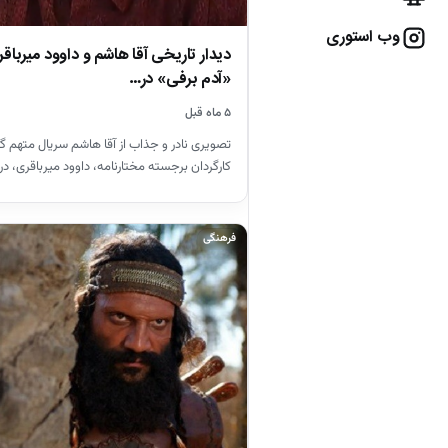
وب استوری
دیدار تاریخی آقا هاشم و داوود میرب
«آدم برفی» در…
۵ ماه قبل
تصویری نادر و جذاب از آقا هاشم سریال متهم گر
کارگردان برجسته مختارنامه، داوود میرباقری، در
فرهنگی