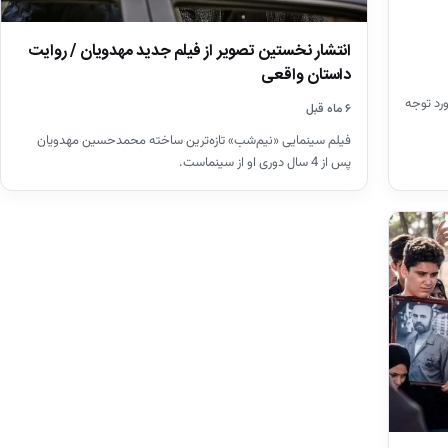
انتشار نخستین تصویر از فیلم جدید مهدویان / روایت
داستان واقعی
رد توجه
۶ ماه قبل
فیلم سینمایی «نیم‌شب» تازه‌ترین ساخته محمدحسین مهدویان
پس از 4 سال دوری او از سینماست.