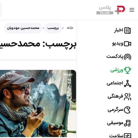
خانه
برچسب
محمدحسین مهدویان
اخبار
برچسب:
محمدحسین
ویدیو
پادکست
ورزشی
چهره‌ها
اجتماعی
فرهنگی
سرگرمی
موسیقی
سلامت