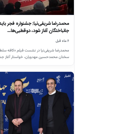
محمدرضا شریفی‌نیا: جشنواره فجر باید ب
جانباختگان آغاز شود، دوقطبی‌ها…
۶ ماه قبل
محمدرضا شریفی‌نیا در نشست فیلم «کافه سلطان» 
سخنان محمدحسین مهدویان، خواستار آغاز جشن
اخبار