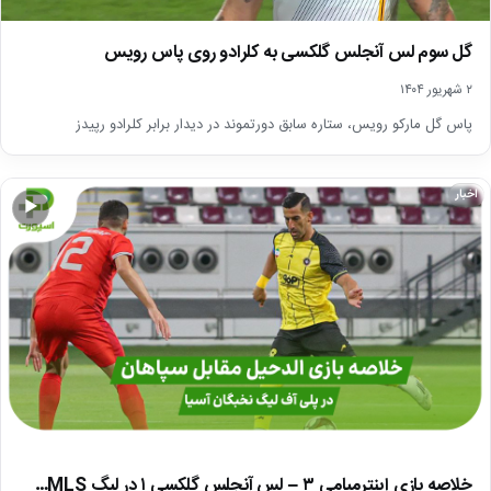
گل سوم لس آنجلس گلکسی به کلرادو روی پاس رویس
۲ شهریور ۱۴۰۴
پاس گل مارکو رویس، ستاره سابق دورتموند در دیدار برابر کلرادو رپیدز
اخبار
▶
خلاصه بازی اینترمیامی ۳ – لس آنجلس گلکسی ۱ در لیگ MLS…