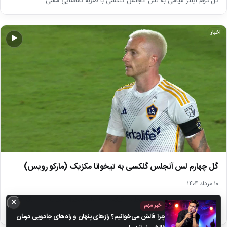
گل دوم اینتر میامی به لس آنجلس گلکسی با ضربه تماشایی مسی
اخبار
▶
گل چهارم لس آنجلس گلکسی به تیخوانا مکزیک (مارکو رویس)
۱۰ مرداد ۱۴۰۴
مارکو رویس گل چهارم لس آنجلس گلکسی را برابر تیخوانا مکزیک در لیگز کاپ
×
خبر مهم
به ثمر رساند.
چرا فالش می‌خوانیم؟ رازهای پنهان و راه‌های جادویی درمان