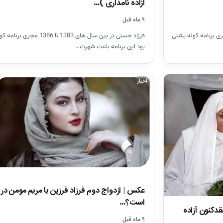
آزاده نامداری )…
۹ ماه قبل
 در بین سال های 1383 تا 1386 مجری برنامه کوله پشتی
فرزاد حسنی در بین سال های 1383 تا 1386 
بود این برنامه باعث شهرت…
اخبار
عکس | ازدواج دوم فرزاد فرزین با مریم مومن در ر
است؟…
دکنون آزاده
۹ ماه قبل