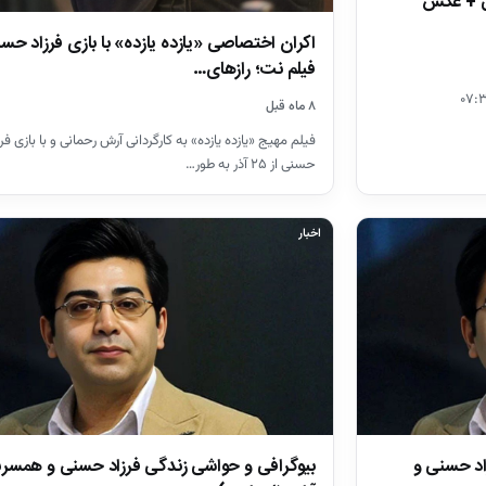
ی + عکس
اکران اختصاصی «یازده یازده» با بازی فرزاد حس
فیلم نت؛ رازهای…
۸ ماه قبل
فیلم مهیج «یازده یازده» به کارگردانی آرش رحمانی و با بازی فرز
حسنی از ۲۵ آذر به طور…
اخبار
اد حسنی و
بیوگرافی و حواشی زندگی فرزاد حسنی و همسر