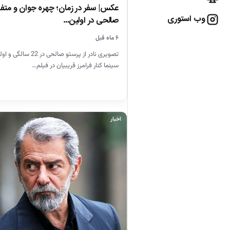
عکس| سفر در زمان؛ چهره جوان و متف
وب استوری
صالحی در اولین…
۶ ماه قبل
تصویری نادر از پرستو صالح
سینما کنار فرامرز قریبیان در فیلم…
اخبار