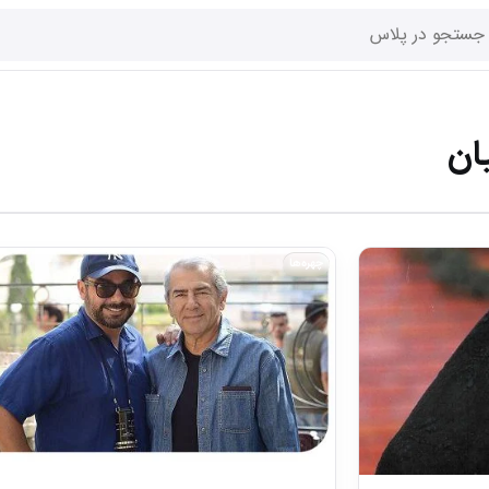
یان
چهره‌ها