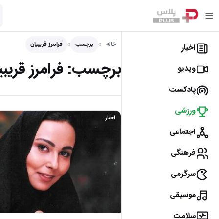
خانه
برچسب
فرامرز قریبیان
اخبار
برچسب:
فرامرز قریب
ویدیو
پادکست
ورزشی
اخبار
اجتماعی
فرهنگی
سرگرمی
موسیقی
سلامت