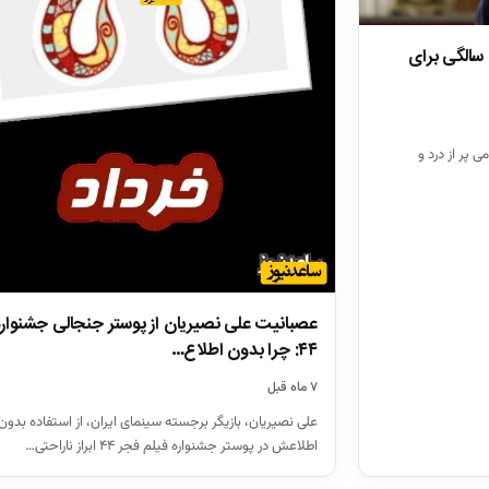
پیام تلخ و دردناک علی نصیریان در 91 سالگی برای
گی‌اش با پیامی پر از درد و
عصبانیت علی نصیریان از پوستر جنجالی جشنوار
۴۴: چرا بدون اطلاع…
۷ ماه قبل
علی نصیریان، بازیگر برجسته سینمای ایران، از استفاده بدون
اطلاعش در پوستر جشنواره فیلم فجر ۴۴ ابراز ناراحتی…