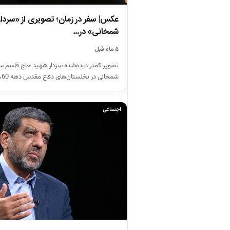
عکس| سفر در زمان؛ تصویری از «سردار
شمخانی» در…
۵ ماه قبل
تصویر کمتر دیده‌شده سردار شهید حاج قاسم سلی
شمخانی در نخلستان‌های دفاع مقدس دهه 60،…
اجتماعی