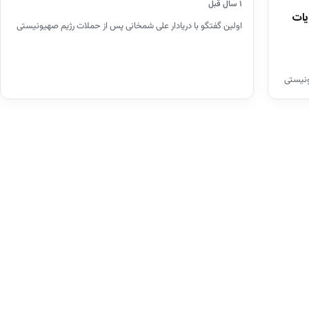
۱ سال قبل
یات
اولین گفتگو با دریادار علی شمخانی پس از حملات رژیم صهیونیستی
ونیستی