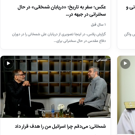
نی و
عکس؛ سفر به تاریخ؛ «دریابان شمخانی» در حال
سخنرانی در جبهه در…
۱ سال قبل
س واگن
گزارش پلاس، در اینجا تصویری از دریابان علی شمخانی را در دوران
دفاع مقدس در حال سخنرانی برای…
اجتماعی
▶
▶
شمخانی: می‌دانم چرا اسرائیل من را هدف قرار داد