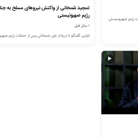
تمجید شمخانی از واکنش نیروهای مسلح به جنا
رژیم صهیونیستی
ات رژیم صهیونیستی
۱ سال قبل
اولین گفتگو با دریادار علی شمخانی پس از حملات رژیم صهی
▶