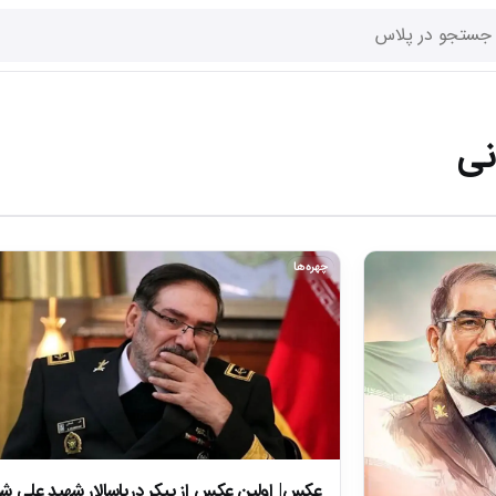
نی
چهره‌ها
عکس| اولین عکس از پیکر دریاسالار شهید علی ش