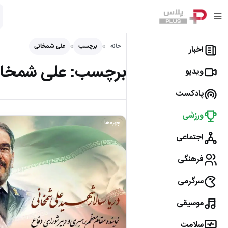
خانه
برچسب
علی شمخانی
اخبار
برچسب:
علی شمخا
ویدیو
پادکست
ورزشی
چهره‌ها
اجتماعی
فرهنگی
سرگرمی
موسیقی
سلامت