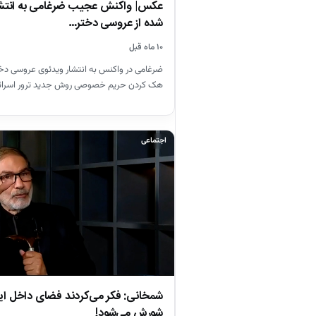
عکس| واکنش عجیب ضرغامی به انتشار 
شده از عروسی دختر…
۱۰ ماه قبل
ضرغامی در واکنس به انتشار ویدئوی عروسی د
هک کردن حریم خصوصی روش جدید ترور اسرا
اجتماعی
شمخانی: فکر می‌کردند فضای داخل ای
شورش می‌شود!