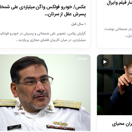
فیلم وایرال
عکس/ خودرو فولکس واگن میلیاردی علی شمخا
پسرش عقل از سرتان…
۱ سال قبل
ختر شمخانی نوشت:
گزارش پلاس، تصویر علی شمخانی و پسرش در خودرو فولک
ئیل…
میلیاردی، در میان کاربران فضای مجازی پربازدید…
اجتماعی
▶
ران محیای