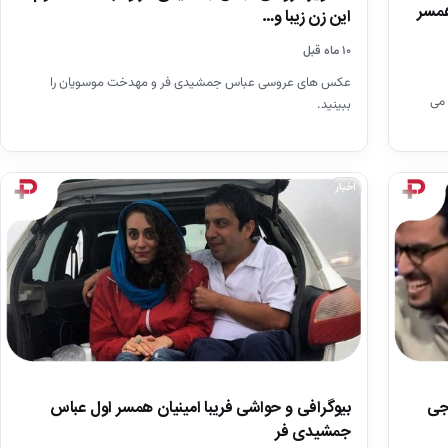
همسر
این زن زیبا و…
۱۰ ماه قبل
عکس های عروسی عباس جمشیدی فر و مهدخت موسویان را
 می
ببینید.
اخبار
جی
بیوگرافی و حواشی فریبا امینیان همسر اول عباس
جمشیدی فر