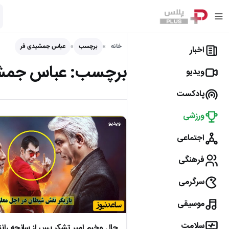
خانه
برچسب
عباس جمشیدی فر
اخبار
برچسب:
عباس جمش
ویدیو
پادکست
ورزشی
ویدیو
اجتماعی
فرهنگی
سرگرمی
موسیقی
سلامت
حال وخیم امیر تشکر پس از سانحه ران