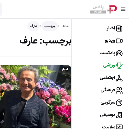
خانه
برچسب
عارف
اخبار
برچسب:
عارف
ویدیو
پادکست
ورزشی
اخبار
اجتماعی
فرهنگی
سرگرمی
موسیقی
سلامت