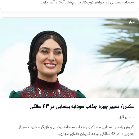
سودابه بیضایی دو خواهر کوچکتر به نام‌های آنیتا و آنیه دارد.
اخبار
عکس/ تغییر چهره جذاب سودابه بیضایی در 43 سالگی
۱ سال قبل
گزارش پلاس، استایل مونوکروم جذاب سودابه بیضایی، بازیگر محبوب سریال
«طوبی»، در 43 سالگی توجه کاربران فضای مجازی…