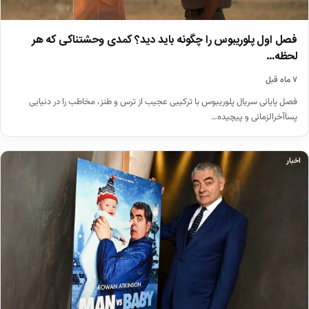
فصل اول پلوریبوس را چگونه باید دید؟ کمدی وحشتناکی که هر
لحظه…
۷ ماه قبل
فصل پایانی سریال پلوریبوس با ترکیبی عجیب از ترس و طنز، مخاطب را در دنیایی
پساآخرالزمانی و پیچیده…
اخبار