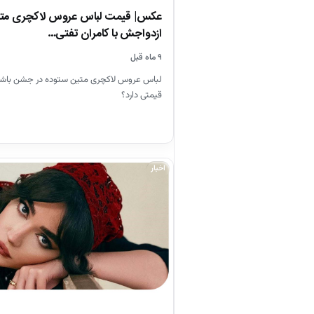
عکس| قیمت لباس عروس لاکچری متی
ازدواجش با کامران تفتی…
۹ ماه قبل
لباس عروس لاکچری متین ستوده در جشن باش
قیمتی دارد؟
اخبار