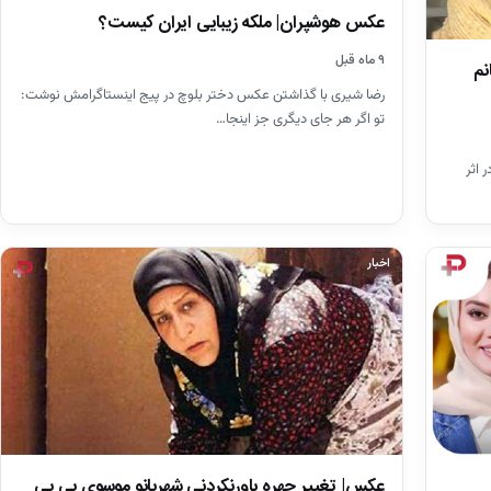
عکس هوشپران| ملکه زیبایی ایران کیست؟
۹ ماه قبل
نم
رضا شیری با گذاشتن عکس دختر بلوچ در پیج اینستاگرامش نوشت:
تو اگر هر جای دیگری جز اینجا…
اول در اثر
اخبار
عکس| تغییر چهره باورنکردنی شهربانو موسوی بی بی