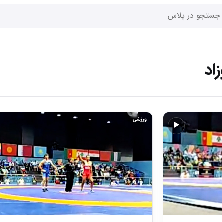
اد
ورزشی
▶