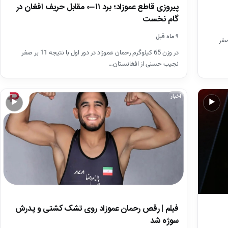
پیروزی قاطع عموزاد؛ برد ۱۱–۰ مقابل حریف افغان در
گام نخست
۹ ماه قبل
در دور اول با نتیجه 11 بر صفر
در وزن 65 کیلوگرم رحمان عموزاد در دور اول با نتیجه 11 بر صفر
نجیب حسنی از افغانستان…
اخبار
▶
▶
فیلم | رقص رحمان عموزاد روی تشک کشتی و پدرش
سوژه شد