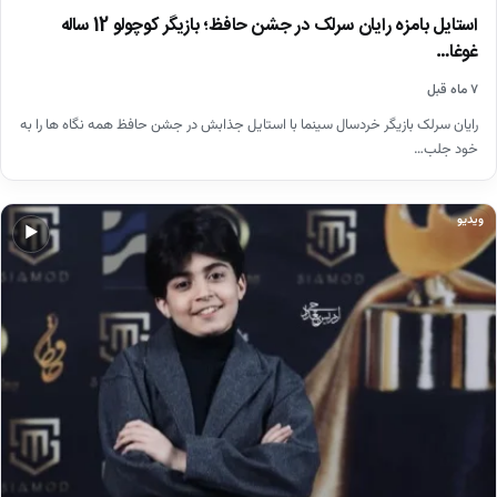
استایل بامزه رایان سرلک در جشن حافظ؛ بازیگر کوچولو 12 ساله
غوغا…
۷ ماه قبل
رایان سرلک بازیگر خردسال سینما با استایل جذابش در جشن حافظ همه نگاه ها را به
خود جلب…
ویدیو
▶