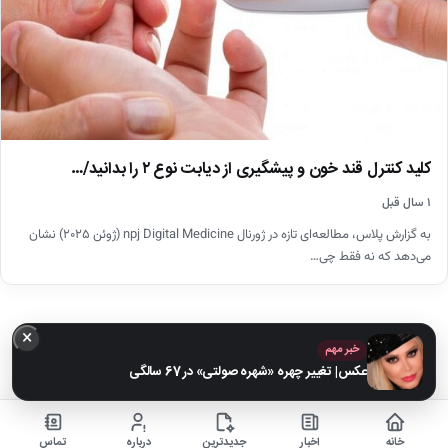
کلید کنترل قند خون و پیشگیری از دیابت نوع ۲ را بدانید/…
۱ سال قبل
به گزارش پلاس، مطالعه‌ای تازه در ژورنال npj Digital Medicine (ژوئن ۲۰۲۵) نشان
می‌دهد که نه فقط چی…
×
خبر مهم
عکس| تغییر چهره «شهره صولتی» در 67 سالگی
خانه
اخبار
جدیدترین
درباره
تماس