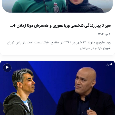
سیر تا پیاز زندگی شخصی وریا غفوری و همسرش مونا اردلان +…
۶ مهر ۱۴۰۴
وریا غفوری متولد ۲۹ شهریور ۱۳۶۶ در سنندج، فوتبالیست است .از پاس تهران
شروع کرد و در سپاهان…
اخبار
▶