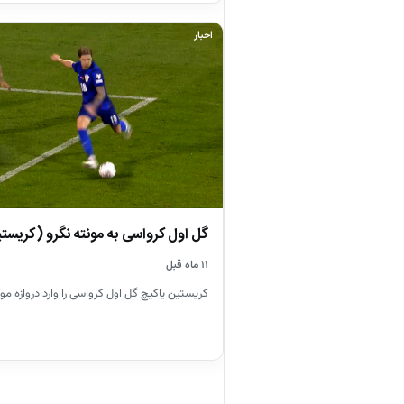
اخبار
گل اول کرواسی به مونته نگرو (کریست
۱۱ ماه قبل
کریستین یاکیچ گل اول کرواسی را وارد دروازه مون