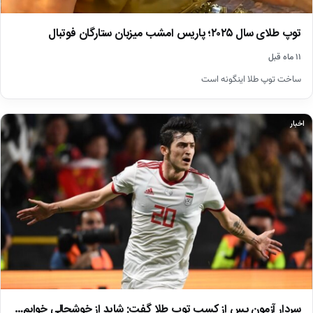
توپ طلای سال ۲۰۲۵؛ پاریس امشب میزبان ستارگان فوتبال
۱۱ ماه قبل
ساخت توپ طلا اینگونه است
اخبار
سردار آزمون پس از کسب توپ طلا گفت: شاید از خوشحالی خوابم…