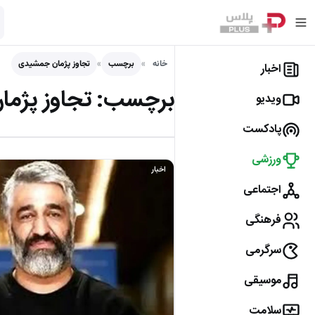
خانه
برچسب
تجاوز پژمان جمشیدی
اخبار
برچسب:
تجاوز پژم
ویدیو
پادکست
ورزشی
اخبار
اجتماعی
فرهنگی
سرگرمی
موسیقی
سلامت