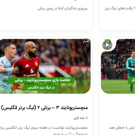
خلاصه بازی برنلی – چلسی در چارچوب هفته 12 رقابت‌های لیگ برتر
پیروزی شاگردان آرتتا در زمین برنلی
اخبار
▶
منچستریونایتد ۳ – برنلی ۲ (لیگ برتر انگلیس)
۱۱ ماه قبل
انش با خطای هند
منچستریونایتد توانست در هفته سوم لیگ برتر انگلیس برابر 
نتیجه 3 بر 2 پیروز شود