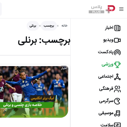
خانه
برچسب
برنلی
اخبار
برچسب:
برنلی
ویدیو
پادکست
ورزشی
اخبار
اجتماعی
فرهنگی
سرگرمی
موسیقی
سلامت