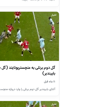
اخبار
گل دوم برنلی به منچستریونایتد (گل 
باییندیر)
۱۱ ماه قبل
آلتای باییندیر گل دوم برنلی را وارد دروازه منچست
اخبار