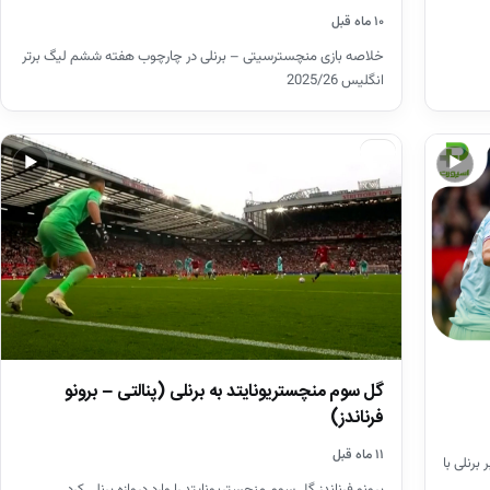
۱۰ ماه قبل
خلاصه بازی منچسترسیتی – برنلی در چارچوب هفته ششم لیگ برتر
انگلیس 2025/26
اخبار
▶
▶
گل سوم منچستریونایتد به برنلی (پنالتی – برونو
فرناندز)
۱۱ ماه قبل
برنلی با
برونو فرناندز گل سوم منچستریونایتد را وارد دروازه برنلی کرد