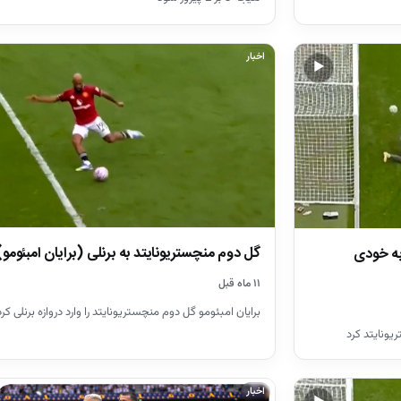
اخبار
▶
گل دوم منچستریونایتد به برنلی (برایان امبئومو)
به خودی
۱۱ ماه قبل
برایان امبئومو گل دوم منچستریونایتد را وارد دروازه برنلی کرد
ریونایتد کرد
اخبار