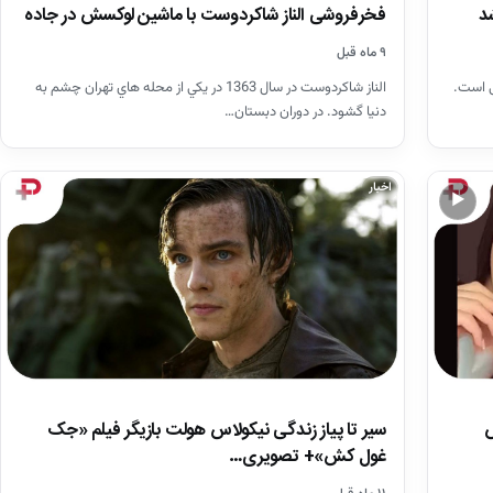
فخرفروشی الناز شاکردوست با ماشین لوکسش در جاده
د
۹ ماه قبل
الناز شاكردوست در سال 1363 در يكي از محله هاي تهران چشم به
 ایرانی است.
دنيا گشود. در دوران دبستان…
اخبار
▶
سیر تا پیاز زندگی نیکولاس هولت بازیگر فیلم «جک
ش
غول کش»+ تصویری…