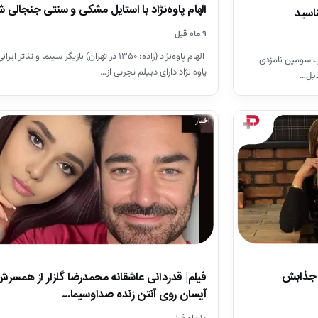
الهام پاوه‌نژاد با استایل مشکی و سنتی جنجالی ش
ناسید
۹ ماه قبل
الهام پاوه‌نژاد (زاده: ۱۳۵۰ در تهران) بازیگر سینما و تئاتر
وود، با کسب سومین نامزدی
پاوه نژاد دارای دیپلم تجربی از…
بدیل…
اخبار
ک جذابش
فیلم| قدردانی عاشقانه محمدرضا گلزار از همسر
آیسان روی آنتن زنده صداوسیما…