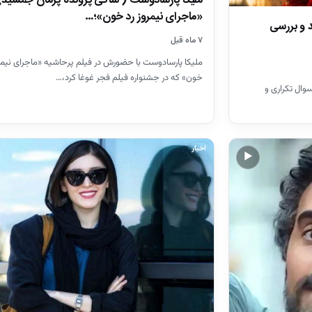
ملیکا پارسادوست ( شاکی پرونده پژمان جمشیدی
«ماجرای نیمروز رد خون»؛…
 و بررسی
۷ ماه قبل
ملیکا پارسادوست با حضورش در فیلم پرحاشیه «ماجرای نیمرو
خون» که در جشنواره فیلم فجر غوغا کرد،…
وال تکراری و
اخبار
▶