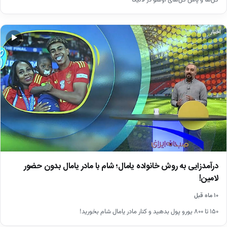
اخبار
▶
درآمدزایی به روش خانواده یامال؛ شام با مادر یامال بدون حضور
لامین!
۱۰ ماه قبل
۱۵۰ تا ۸۰۰ یورو پول بدهید و کنار مادر یامال شام بخورید!