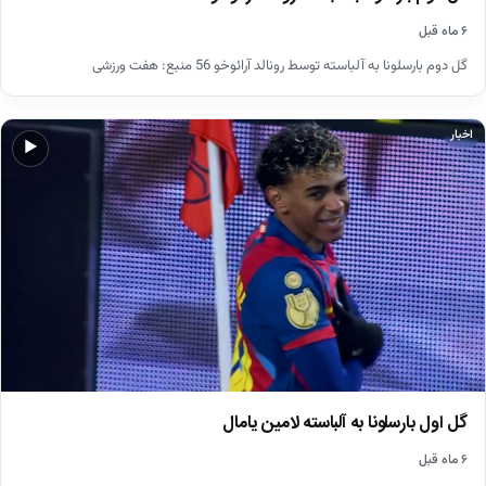
۶ ماه قبل
گل دوم بارسلونا به آلباسته توسط رونالد آرائوخو 56 منبع: هفت ورزشی
اخبار
▶
گل اول بارسلونا به آلباسته لامین یامال
۶ ماه قبل