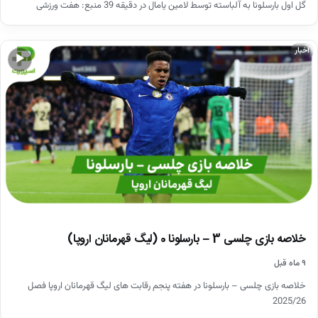
گل اول بارسلونا به آلباسته توسط لامین یامال در دقیقه 39 منبع: هفت ورزشی
اخبار
▶
خلاصه بازی چلسی 3 – بارسلونا 0 (لیگ قهرمانان اروپا)
۹ ماه قبل
خلاصه بازی چلسی – بارسلونا در هفته پنجم رقابت های لیگ قهرمانان اروپا فصل
2025/26