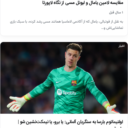
مقایسه لامین یامال و لیونل مسی از نگاه لاپورتا
۱ سال قبل
به نقل از فوتبالی، یامال که از آکادمی لاماسیا همانند مسی رشد کرده، با سبک بازی
تماشایی‌اش و…
اخبار
اولتیماتوم بارسا به سنگربان آلمانی: یا برو، یا نیمکت‌نشین شو |