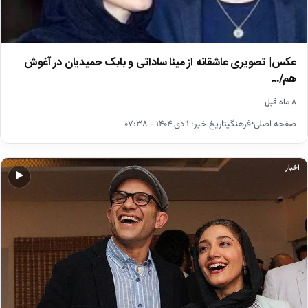
عکس| تصویری عاشقانه از مینا ساداتی و بابک حمیدیان در آغوش
هم/…
۸ ماه قبل
صفحه اصلی•فرهنگیتاریخ خبر: ۱ دی ۱۴۰۴ - ۰۷:۳۸
اخبار
▶