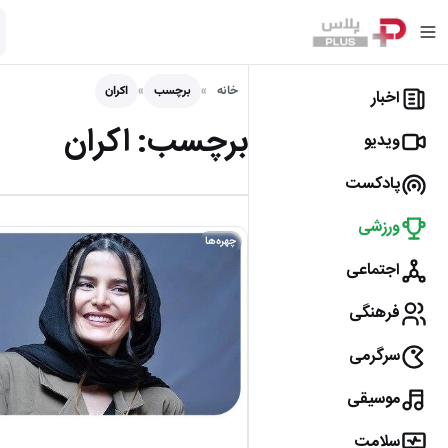
خانه
برچسب
اکران
اخبار
برچسب:
اکران
ویدیو
پادکست
ورزشی
چهره‌ها
اجتماعی
فرهنگی
سرگرمی
موسیقی
سلامت