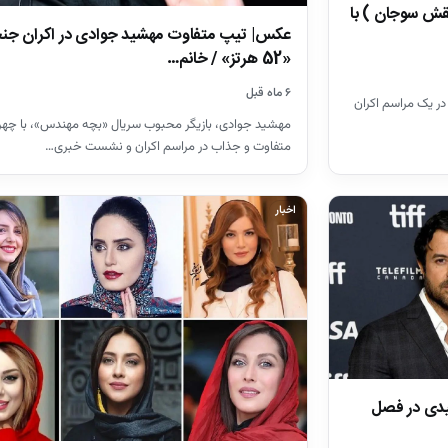
نقش سوجان ) با
عکس| تیپ متفاوت مهشید جوادی در اکران جنج
«52 هرتز» / خانم…
۶ ماه قبل
در یک مراسم اکران
مهشید جوادی، بازیگر محبوب سریال «بچه مهندس»، با چهره
متفاوت و جذاب در مراسم اکران و نشست خبری…
اخبار
یدی در فصل