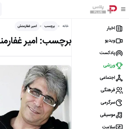
خانه
برچسب
امیر غفارمنش
اخبار
برچسب:
امیر غفارم
ویدیو
پادکست
ورزشی
اخبار
اجتماعی
فرهنگی
سرگرمی
موسیقی
سلامت