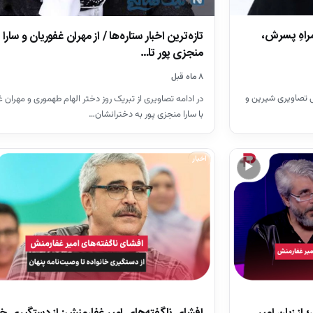
اهِ پسرش،
تازه‌ترین اخبار ستاره‌ها / از مهران غفوریان و سارا
منجزی پور تا…
۸ ماه قبل
گی تصاویری شیرین و
در ادامه تصاویری از تبریک روز دختر الهام طهموری و مهران غ
با سارا منجزی پور به دخترانشان…
اخبار
▶