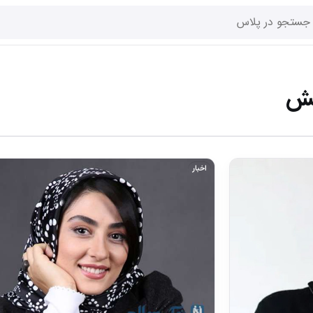
نش
اخبار