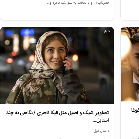
«مرداب»، او با لبخند به سوالات بامزه و…
اخبار
وغا
تصاویر| شیک و اصیل مثل الیکا ناصری / نگاهی به چند
استایل…
۱ سال قبل
ی و