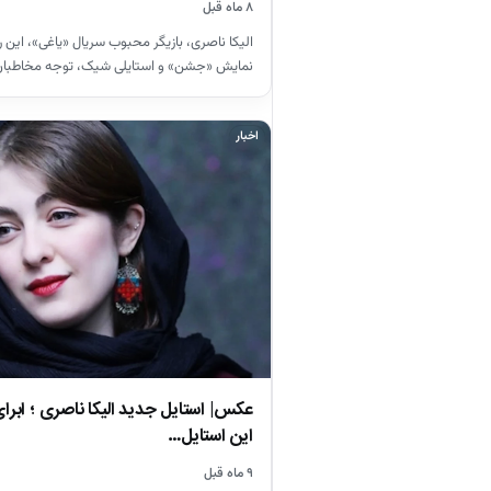
۸ ماه قبل
الیکا ناصری، بازیگر محبوب سریال «یاغی»، این ر
نمایش «جشن» و استایلی شیک، توجه مخاطبا
اخبار
عکس| استایل جدید الیکا ناصری ؛ ابرای
این استایل…
۹ ماه قبل