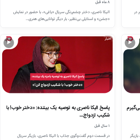
۸ ماه قبل
 در
الیکا ناصری، دختر چشم‌رنگی سریال «یاغی»، با حضور در نمایش
«جشن» و استایلی بی‌نظیر، بار دیگر توانایی‌های هنری…
اخبار
▶
▶
ی‌گیرم
پاسخ الیکا ناصری به توصیه یک بیننده: «دختر خوب! با
شکیب ازدواج…
۱ سال قبل
ازیگر
در قسمت دوم گفت‌وگوی جذاب با الیکا ناصری، بازیگر سریال