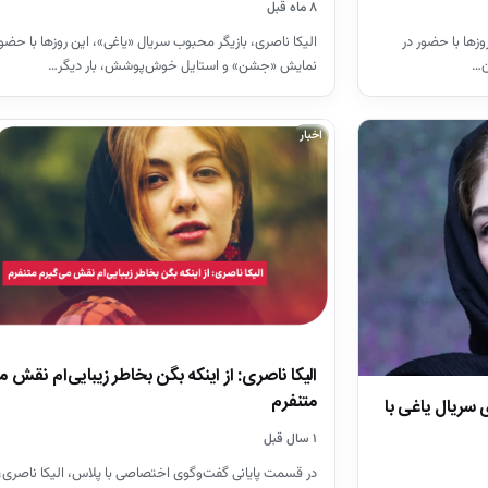
۸ ماه قبل
وزها با حضور در
الیکا ناصری، بازیگر محبوب سریال «یاغی»، این روزها با حضور
ن…
نمایش «جشن» و استایل خوش‌پوشش، بار دیگر…
اخبار
الیکا ناصری: از اینکه بگن بخاطر زیبایی‌ام نقش م
متنفرم
 سریال یاغی با
۱ سال قبل
در قسمت پایانی گفت‌وگوی اختصاصی با پلاس، الیکا ناصری، ب