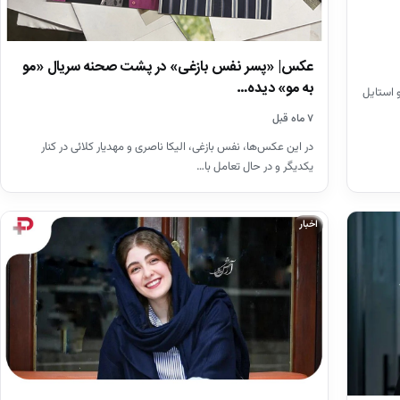
عکس| «پسر نفس بازغی» در پشت صحنه سریال «مو
به مو» دیده…
و استایل
۷ ماه قبل
در این عکس‌ها، نفس بازغی، الیکا ناصری و مهدیار کلائی در کنار
یکدیگر و در حال تعامل با…
اخبار