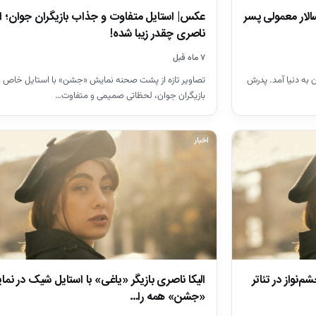
عکس| استایل متفاوت و جذاب بازیگران جوان؛ ال
سالار معمولی پسر
ناصری چقدر زیبا شده!
۷ ماه قبل
تصاویر تازه از پشت صحنه نمایش «جشن» با استایل خاص و
خ 5 تیر ماه سال 1387 در تهران به دنیا آمد. پدرش
بازیگران جوان، لحظاتی صمیمی و متفاوت…
اخبار
م‌نواز در تئاتر
الیکا ناصری بازیگر «یاغی» با استایل شیک در نم
«جشن» همه را…