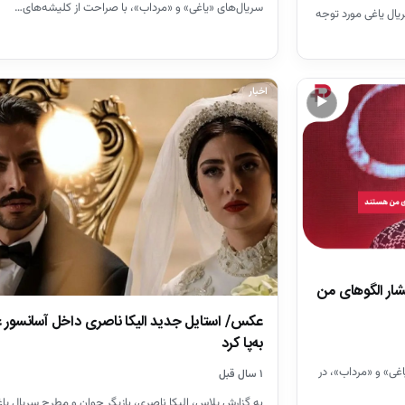
سریال‌های «یاغی» و «مرداب»، با صراحت از کلیشه‌های…
ریال یاغی مورد توجه
اخبار
▶
فشار الگوهای من
عکس/ استایل جدید الیکا ناصری داخل آسانسور غ
به‌پا کرد
اغی» و «مرداب»، در
۱ سال قبل
به گزارش پلاس، الیکا ناصری، بازیگر جوان و مطرح سریال یاغ