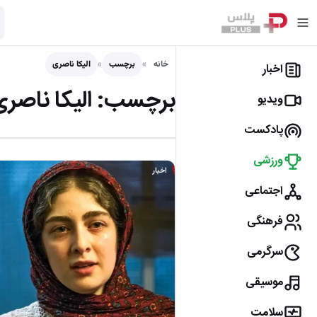
خانه
برچسب
الیکا ناصری
اخبار
برچسب:
الیکا ناصر
ویدیو
پادکست
ورزشی
اخبار
اجتماعی
فرهنگی
سرگرمی
موسیقی
سلامت