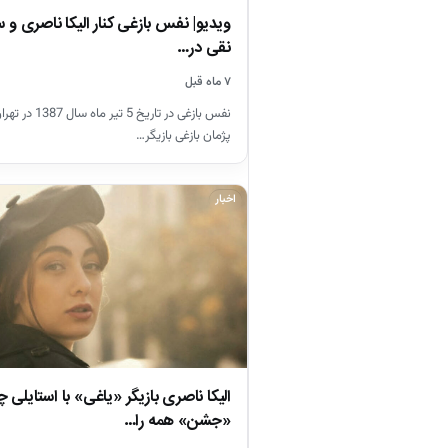
ویدیو| نفس بازغی کنار الیکا ناصری و 
نقی در…
۷ ماه قبل
نفس بازغی در تاری
پژمان بازغی بازیگر…
اخبار
الیکا ناصری بازیگر «یاغی» با استایلی چش
«جشن» همه را…