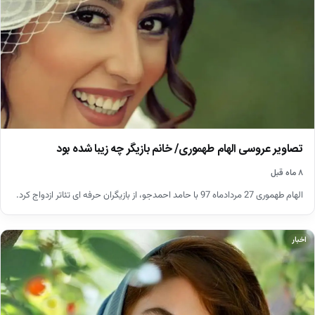
تصاویر عروسی الهام طهموری/ خانم بازیگر چه زیبا شده بود
۸ ماه قبل
الهام طهموری 27 مردادماه 97 با حامد احمدجو، از بازیگران حرفه ای تئاتر ازدواج کرد.
اخبار