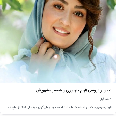
تصاویر عروسی الهام طهموری و همسر مشهورش
۹ ماه قبل
الهام طهموری 27 مردادماه 97 با حامد احمدجو، از بازیگران حرفه ای تئاتر ازدواج کرد.