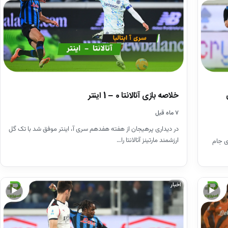
فی
خلاصه بازی آتالانتا 0 – 1 اینتر
۷ ماه قبل
در دیداری پرهیجان از هفته هفدهم سری آ، اینتر موفق شد با تک گل
ارزشمند مارتینز آتالانتا را…
ی جام
اخبار
▶
▶