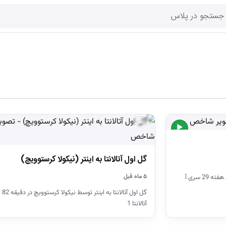
ورزشی
▶
گل اول آتالانتا به اینتر (نیکولا کرستوویچ)
۵ ماه قبل
خلاصه بازی اینتر و آتالانتا در چارچوب رقابت‌های هفته 29 سری آ
آتالانتا 1