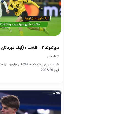
دورتموند 2 – آتالانتا 0 (لیگ قهرمانان اروپا)
۶ ماه قبل
خلاصه بازی دورتموند – آتالانتا در چارچوب رقاب
اروپا 2025/26
ورزشی